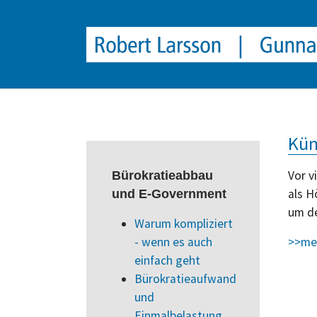
window.dataLayer = window.dataLayer || []; function gtag(){
Skip to main content
Kün
Vor v
Bürokratieabbau
als H
und E-Government
um de
Warum kompliziert
- wenn es auch
>>me
einfach geht
Bürokratieaufwand
und
Einmalbelastung