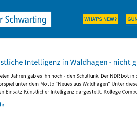
dataLayer.push(arguments);} gtag('js', new Date()); gtag('co
WHAT'S NEW?
GU
stliche Intelligenz in Waldhagen - nicht 
ielen Jahren gab es ihn noch - den Schulfunk. Der NDR bot 
örspiel unter dem Motto "Neues aus Waldhagen" Unter diese
n Einsatz Künstlicher Intelligenz dargestellt. Kollege Compute
hr