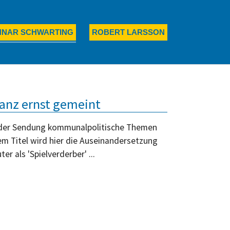
nfig', 'G-L0XBQBETZ5');
NNAR SCHWARTING
ROBERT LARSSON
ganz ernst gemeint
in der Sendung kommunalpolitische Themen
m Titel wird hier die Auseinandersetzung
r als 'Spielverderber' ...