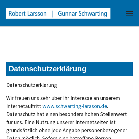
window.dataLayer = window.dataLayer || []; function gtag()
{dataLayer.push(arguments);} gtag('js', new Date());
gtag('config', 'G-L0XBQBETZ5');
Skip to main content
Datenschutzerklärung
Datenschutzerklärung
Wir freuen uns sehr über Ihr Interesse an unserem
Internetauftritt
www.schwarting-larsson.de
.
Datenschutz hat einen besonders hohen Stellenwert
für uns. Eine Nutzung unserer Internetseiten ist
grundsätzlich ohne jede Angabe personenbezogener
Daten möglich. Sofern eine betroffene Person