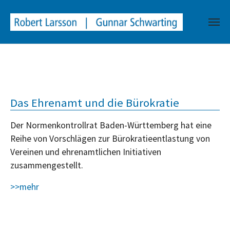
window.dataLayer = window.dataLayer || []; function gtag()
{dataLayer.push(arguments);} gtag('js', new Date());
gtag('config', 'G-L0XBQBETZ5');
Skip to main content
Das Ehrenamt und die Bürokratie
Der Normenkontrollrat Baden-Württemberg hat eine
Reihe von Vorschlägen zur Bürokratieentlastung von
Vereinen und ehrenamtlichen Initiativen
zusammengestellt.
>>mehr